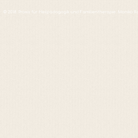
© 2018. Praxis für Heilpädagogik und Familientherapie. Monika R